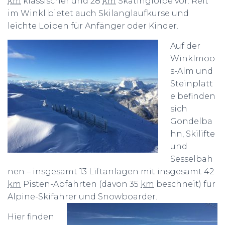
km
klassischer und 28
km
Skatingloipe vor. Reit
im Winkl bietet auch Skilanglaufkurse und
leichte Loipen für Anfänger oder Kinder.
Auf der
Winklmoo
s-Alm und
Steinplatt
e befinden
sich
Gondelba
hn, Skilifte
und
Sesselbah
nen – insgesamt 13 Liftanlagen mit insgesamt 42
km
Pisten-Abfahrten (davon 35
km
beschneit) für
Alpine-Skifahrer und Snowboarder.
Hier finden