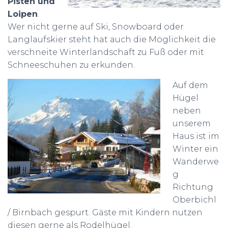
Pisten und
Loipen
.
Wer nicht gerne auf Ski, Snowboard oder
Langlaufskier steht hat auch die Möglichkeit die
verschneite Winterlandschaft zu Fuß oder mit
Schneeschuhen zu erkunden.
Auf dem
Hügel
neben
unserem
Haus ist im
Winter ein
Wanderwe
g
Richtung
Oberbichl
/ Birnbach gespurt. Gäste mit Kindern nutzen
diesen gerne als Rodelhügel.