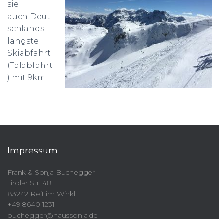
sie
auch Deut
schlands
längste
Skiabfahrt
(Talabfahrt
) mit 9km.
Impressum
Frank & Sonja Buchegger
Tiroler Str. 48
83242 Reit im Winkl
+49 8640 1231
buchegger@haussonja.de